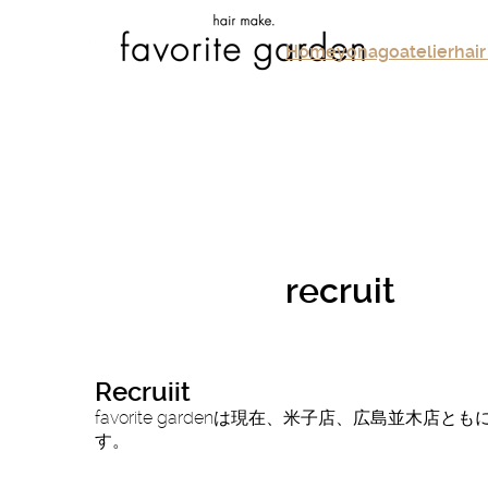
Home
yonago
atelier
hair
recruit
Recruiit
favorite gardenは現在、米子店、広島並木
す。