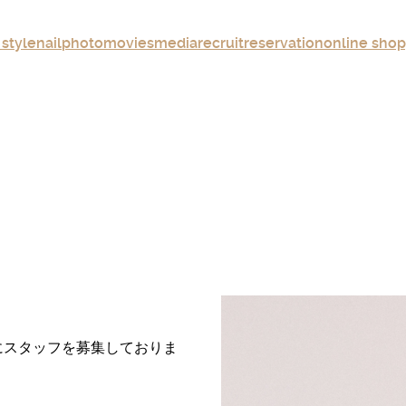
 style
nail
photo
movies
media
recruit
reservation
online sho
店ともにスタッフを募集しておりま