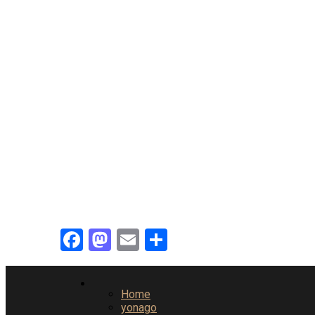
Facebook
Mastodon
Email
共
有
Home
yonago