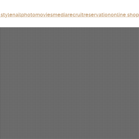
 style
nail
photo
movies
media
recruit
reservation
online sho