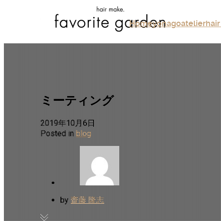
Home
yonago
atelier
hair
ミーティング
2019年10月6日
Posted in
blog
by
齋藤 隆志